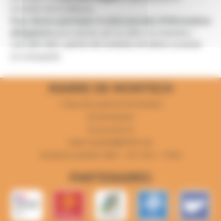
ministère de la Défense.
Vous devez participer à cette journée d’information
obligatoire
pour passer, par la suite, vos examens :
CAP, BEP, BAC, permis de conduire, et même conduite
accompagnée.
MAIRIE DE MONTECH
1 Place de la mairie 82700 Montech
82700 Montech
05 63 64 82 44
mairie-montech@info82.com
Du lundi au vendredi : 8h30 - 12h 13h15 - 17h30
PARTENAIRES