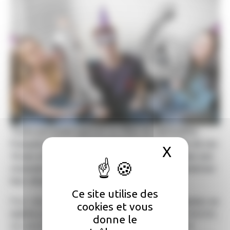
Toute personne (garçon ou fille) de nationalité
française doit se faire recenser entre la date de ses
X
Masquer 
16 ans et la fin du 3e mois suivant. Les Français non
recensés lors de cette période peuvent régulariser
leur situation jusqu'à l'âge de 25 ans
.
Ce site utilise des
Pour cela,
vous devez absolument vous présenter en
cookies et vous
mairie
pour la signature, muni de votre carte d'identité,
donne le
de votre livret de famille et de votre justificatif de