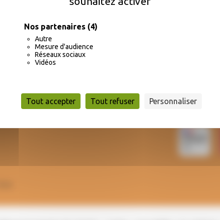
souhaitez activer
Nos partenaires
(4)
Autre
vités en maternelle
Planning des activ
Mesure d'audience
Réseaux sociaux
Vidéos
Tout accepter
Tout refuser
Personnaliser
ECH
17h30