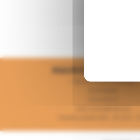
Planning des acti
MAIRIE DE MONT
1 Place de la mairie 82700 Montech
82700 Montech
05 63 64 82 44
mairie-montech@info82.com
Du lundi au vendredi : 8h30 - 12h 13h15 - 