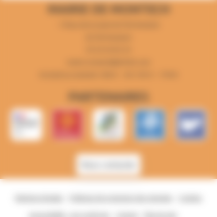
MAIRIE DE MONTECH
1 Place de la mairie 82700 Montech
82700 Montech
05 63 64 82 44
mairie-montech@info82.com
Du lundi au vendredi : 8h30 - 12h 13h15 - 17h30
PARTENAIRES
Nous contacter
Mentions légales
Politique de protection des données
Cookies
Accessibilité - non conforme
Contact
Plan du site