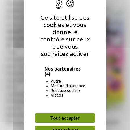
municipalité
organise le
Ce site utilise des
forum des
cookies et vous
assos, le
donne le
samedi 5
septembre
contrôle sur ceux
de 10h à 17h.
que vous
C'est
souhaitez activer
l'occasion
pour vous de
Nos partenaires
rencontrer les
(4)
associations
Autre
Mesure d'audience
de la
Réseaux sociaux
commune,
Vidéos
d'échanger
avec les
bénévoles et
Tout accepter
de vous renseigner sur les activités qu'elles proposent.