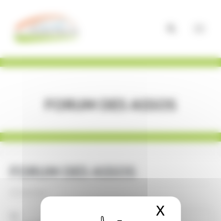
Panneau de gestion des cookies
FORUM DES ASSOS
FORUM DES ASSOS
05/09/2026
X
Masquer 
La